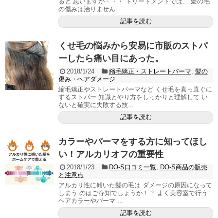
ると 思いますが・・・ トリートメントでは、 髪の毛
の傷みは治りません...
記事を読む
くせ毛の悩みから安易に市販のストパ
ーしたら痛い目にあった。
2018/1/24
縮毛矯正・ストレートパーマ
,
髪の
傷み・ヘアダメージ
縮毛矯正やストレートパーマなど くせ毛を真っ直ぐに
するストパー 知識とやり方をしっかりと理解して い
ないと確実に失敗する技...
記事を読む
カラーやパーマをする方に知ってほし
い！アルカリオフの重要性
2018/1/23
DO-S口コミ一覧
,
DO-S商品の販売
と注意点
アルカリ性に傾いた髪の毛は ダメージの原因になって
しまう のはご存知でしょうか！？ よく美容室で行う
ヘアカラーやパーマ ...
記事を読む