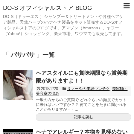
DO-S オフィシャルストア BLOG
DO-S（ドゥーエス ）シャンプー＆トリートメントや各種ヘアケ
ア製品、天然ハーブのハナヘナ製品をネット販売するDO-Sオフ
ィシャルストアのブログです。アマゾン（Amazon）、ヤフー
（Yahoo!）ショッピング、楽天市場、ワウマでも販売してます。
「 パサパサ 」一覧
ヘアスタイルにも賞味期限なら賞美期
限がありますよ！！
2018/2/20
りょーやの美容ウンチク
,
美容師・
美容室の悩み
一般の方からのご質問で どれぐらいの頻度でカット
に来ればいいですか？？ 何てことをたまに聞かれる
ことがありますが・・...
記事を読む
ヘナでアレルギー？本物を見極めない