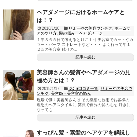
ヘアダメージにおけるホームケアと
は！？
2018/1/18
りょーやの美容ウンチク
,
ホームケ
アのやり方
,
髪の傷み・ヘアダメージ
１年３６５日で考えると月に１回 美容室でカットやカ
ラー・パーマ ストレートなど・・・ よく行って年１
２回の美容室 残りの...
記事を読む
美容師さんの髪質やヘアダメージの見
極め方とは！？
2018/1/17
DO-S口コミ一覧
,
りょーやの美容ウ
ンチク
,
美容師・美容室の悩み
現場で働く美容師さんは その繊細な技術でお客様の
理想のヘアスタイルに 笑顔で自分の髪の毛を 好きに
なっても...
記事を読む
すっぴん髪・素髪のヘアケアを解説し