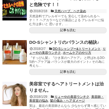
と危険です！！
2018/2/18
天然ハーブ、ヘナ染め
天然染料でアレルギーでも 安心して染められるヘ
ナ！？ ヘアカラーなどの薬品による アレルギーに悩
む方は多いと 思います。...
記事を読む
DO-Sシャントリのバランスの秘訣♪
2018/2/7
DO-Sシャンプー&トリートメント
,
り
ょーやの美容ウンチク
,
ホームケアのやり方
『すっぴん髪』『ひき算のヘアケア』 と呼ばれるDO-
S的ヘアケア論 バランスが最大のポイント♪ その為に
考えら...
記事を読む
美容室でするヘアトリートメントは治
りません。
2018/1/29
りょーやの美容ウンチク
,
美容師・
美容室の悩み
,
髪の傷み・ヘアダメージ
実は、最近の美容師さんなら 少なからず薄々感じてい