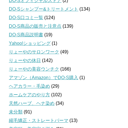
DO-Sオフィシャルストア
(2)
DO-Sシャンプー&トリートメント
(134)
DO-S口コミ一覧
(124)
DO-S商品の販売と注意点
(139)
DO-S商品説明書
(19)
Yahoo!ショッピング
(1)
りょーやのサロンワーク
(49)
りょーやの休日
(142)
りょーやの美容ウンチク
(166)
アマゾン（Amazon）でDO-S購入
(1)
ヘアカラー・毛染め
(29)
ホームケアのやり方
(102)
天然ハーブ、ヘナ染め
(34)
未分類
(91)
縮毛矯正・ストレートパーマ
(13)