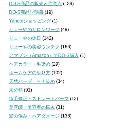
DO-S商品の販売と注意点
(139)
DO-S商品説明書
(19)
Yahoo!ショッピング
(1)
りょーやのサロンワーク
(49)
りょーやの休日
(142)
りょーやの美容ウンチク
(166)
アマゾン（Amazon）でDO-S購入
(1)
ヘアカラー・毛染め
(29)
ホームケアのやり方
(102)
天然ハーブ、ヘナ染め
(34)
未分類
(91)
縮毛矯正・ストレートパーマ
(13)
美容師・美容室の悩み
(31)
髪の傷み・ヘアダメージ
(136)