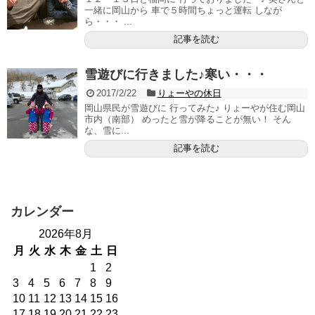
一緒に岡山から 車で５時間ちょっと運転 しなが
ら・・・ ...
記事を読む
雪遊びに行きました♪寒い・・・
2017/2/22
りょーやの休日
岡山県民が雪遊びに 行ってみた♪ りょーやが住む岡山
市内（南部） めったと雪が降ることが無い！ そん
な、雪に...
記事を読む
カレンダー
2026年8月
月
火
水
木
金
土
日
1
2
3
4
5
6
7
8
9
10
11
12
13
14
15
16
17
18
19
20
21
22
23