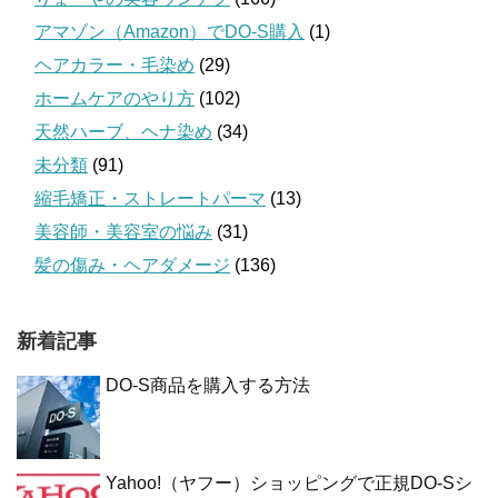
アマゾン（Amazon）でDO-S購入
(1)
ヘアカラー・毛染め
(29)
ホームケアのやり方
(102)
天然ハーブ、ヘナ染め
(34)
未分類
(91)
縮毛矯正・ストレートパーマ
(13)
美容師・美容室の悩み
(31)
髪の傷み・ヘアダメージ
(136)
新着記事
DO-S商品を購入する方法
Yahoo!（ヤフー）ショッピングで正規DO-Sシ