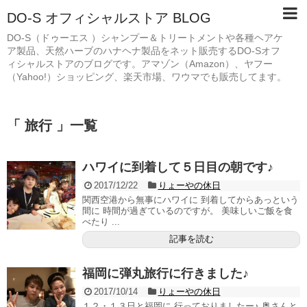
DO-S オフィシャルストア BLOG
DO-S（ドゥーエス ）シャンプー＆トリートメントや各種ヘアケ
ア製品、天然ハーブのハナヘナ製品をネット販売するDO-Sオフ
ィシャルストアのブログです。アマゾン（Amazon）、ヤフー
（Yahoo!）ショッピング、楽天市場、ワウマでも販売してます。
「 旅行 」一覧
ハワイに到着して５日目の朝です♪
2017/12/22
りょーやの休日
関西空港から無事にハワイに 到着してからあっという
間に 時間が過ぎているのですが。 美味しいご飯を食
べたり ...
記事を読む
福岡に弾丸旅行に行きました♪
2017/10/14
りょーやの休日
１２・１３日と福岡に 行っておりましたー♪ 奥さんと