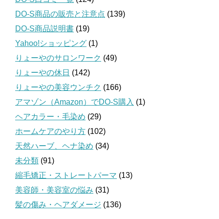
DO-S商品の販売と注意点
(139)
DO-S商品説明書
(19)
Yahoo!ショッピング
(1)
りょーやのサロンワーク
(49)
りょーやの休日
(142)
りょーやの美容ウンチク
(166)
アマゾン（Amazon）でDO-S購入
(1)
ヘアカラー・毛染め
(29)
ホームケアのやり方
(102)
天然ハーブ、ヘナ染め
(34)
未分類
(91)
縮毛矯正・ストレートパーマ
(13)
美容師・美容室の悩み
(31)
髪の傷み・ヘアダメージ
(136)