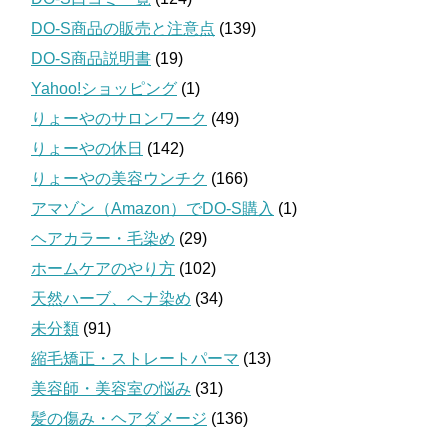
DO-S商品の販売と注意点
(139)
DO-S商品説明書
(19)
Yahoo!ショッピング
(1)
りょーやのサロンワーク
(49)
りょーやの休日
(142)
りょーやの美容ウンチク
(166)
アマゾン（Amazon）でDO-S購入
(1)
ヘアカラー・毛染め
(29)
ホームケアのやり方
(102)
天然ハーブ、ヘナ染め
(34)
未分類
(91)
縮毛矯正・ストレートパーマ
(13)
美容師・美容室の悩み
(31)
髪の傷み・ヘアダメージ
(136)