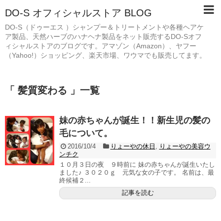
DO-S オフィシャルストア BLOG
DO-S（ドゥーエス ）シャンプー＆トリートメントや各種ヘアケ
ア製品、天然ハーブのハナヘナ製品をネット販売するDO-Sオフ
ィシャルストアのブログです。アマゾン（Amazon）、ヤフー
（Yahoo!）ショッピング、楽天市場、ワウマでも販売してます。
「 髪質変わる 」一覧
妹の赤ちゃんが誕生！！新生児の髪の
毛について。
2016/10/4
りょーやの休日
,
りょーやの美容ウ
ンチク
１０月３日の夜 ９時前に 妹の赤ちゃんが誕生いたし
ました♪ ３０２０ｇ 元気な女の子です。 名前は、最
終候補２...
記事を読む