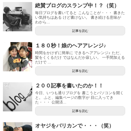
絶賛ブログのスランプ中！？（笑）
毎日ブログを書いてると こんなことが・・・ 書きた
い気持ちはある けど書けない。 書き続ける意味が
わから...
記事を読む
１８０秒！娘のヘアアレンジ♪
時間をかけずに簡単に できるヘアアレンジ♪ ただ、
髪をくくるだけ ではなんだか寂しい。 一手間加える
だけで ...
記事を読む
２００記事を書いたのか！！
今日、いつも通りブログを 書こうとパソコンを開く
と。 ふと、編集ページの数字が 目に入ってき
た・・・ 公開済...
記事を読む
オヤジをバリカンで・・・（笑）