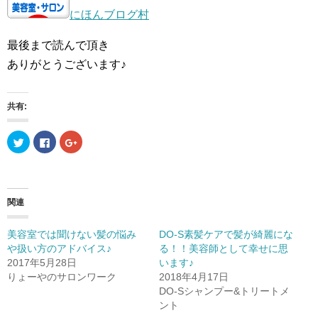
にほんブログ村
最後まで読んで頂き
ありがとうございます♪
共有:
ク
F
ク
リ
a
リ
ッ
c
ッ
ク
e
ク
し
b
し
て
o
て
T
o
G
w
k
o
関連
i
で
o
t
共
g
t
有
l
e
す
e
美容室では聞けない髪の悩み
DO-S素髪ケアで髪が綺麗にな
r
る
+
や扱い方のアドバイス♪
る！！美容師として幸せに思
で
に
で
共
は
共
2017年5月28日
います♪
有
ク
有
(
リ
(
りょーやのサロンワーク
2018年4月17日
新
ッ
新
DO-Sシャンプー&トリートメ
し
ク
し
い
し
い
ント
ウ
て
ウ