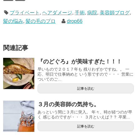
プライベート
,
ヘアダメージ
,
手術
,
病院
,
美容師ブログ
,
髪の悩み
,
髪の毛のプロ
drop66
関連記事
『のどぐろ』が美味すぎた！！！
早いもので２０１７年も 残りわずかですね。。 一
応、明日で仕事納めと いう形ですので・・・ 営業に
ついてのご...
記事を読む
３月の美容師の気持ち。
あっという間に３月に突入。 年々、時が経つのが早
く 感じるのですが・・・ ３月といえば？？ 卒業...
記事を読む