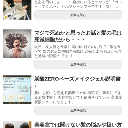
とある日のこと・・・ 会社にいるとオヤジが 『カッ
トしてくれ〜』 セルフシャンプーです！（笑） ...
記事を読む
マジで死ぬかと思ったお話と髪の毛は
死滅細胞だから・・・
先日、友人達と食事に岡山駅 付近のお店でご飯を食
べて 次のお店に移動する際に２階に あるお店からで
た通路の階段の 手すり...
記事を読む
炭酸ZEROベーズメイクジェル説明書
♪
肌にも髪にも使える炭酸ジェル 自宅で、簡単にでき
る炭酸体験！ 美容室などでも使用されている 高濃度
炭酸ジェルになります。 ...
記事を読む
美容室では聞けない髪の悩みや扱い方