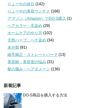
りょーやの休日
(142)
りょーやの美容ウンチク
(166)
アマゾン（Amazon）でDO-S購入
(1)
ヘアカラー・毛染め
(29)
ホームケアのやり方
(102)
天然ハーブ、ヘナ染め
(34)
未分類
(91)
縮毛矯正・ストレートパーマ
(13)
美容師・美容室の悩み
(31)
髪の傷み・ヘアダメージ
(136)
新着記事
DO-S商品を購入する方法