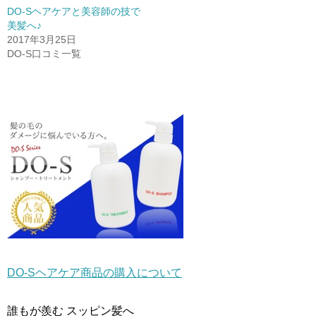
ィ
く
ィ
ン
だ
ン
DO-Sヘアケアと美容師の技で
ド
さ
ド
美髪へ♪
ウ
い
ウ
で
(
で
2017年3月25日
開
新
開
き
し
き
DO-S口コミ一覧
ま
い
ま
す
ウ
す
)
ィ
)
ン
ド
ウ
で
開
き
ま
す
)
DO-Sヘアケア商品の購入について
誰もが羨む スッピン髪へ