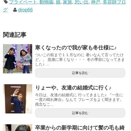
プライベート
,
動物園
,
娘
,
家族
,
思い出
,
神戸
,
美容師ブロ
グ
drop66
関連記事
寒くなったので我が家も冬仕様に♪
ついこの前まで１１月なのに 暑いなんて言ってたけ
ど。。 急激に寒くなり・・・ 冬の季節になってきま
した♪ ...
記事を読む
りょーや、友達の結婚式に行く♪
今日は、友達の結婚式に 行ってきました♪ 『一生に
一度の晴れ舞台』なんて フレーズをよく聞きます。
残念なこ...
記事を読む
卒業からの新学期に向けて髪の毛も綺