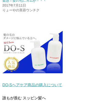
緊急！髪の毛にガムが・・・
い
し
い
ウ
て
ウ
2017年7月11日
ィ
く
ィ
ン
だ
ン
りょーやの美容ウンチク
ド
さ
ド
ウ
い
ウ
で
(
で
開
新
開
き
し
き
ま
い
ま
す
ウ
す
)
ィ
)
ン
ド
ウ
で
開
き
ま
す
)
DO-Sヘアケア商品の購入について
誰もが羨む スッピン髪へ