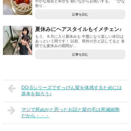
やかな成長と幸せを 願いながらお祝いする。 『ひな
祭り...
記事を読む
夏休みにヘアスタイルもイメチェン♪
もう、８月に入り夏休みも 中盤になり楽しい休日は
あっという間です！ 以前、県外の方と話してると 各
県でも夏休みの期間が...
記事を読む
DO-Sシリーズですっぴん髪を体感するためには
基本を知ろう♪
マジで死ぬかと思ったお話と髪の毛は死滅細胞
だから・・・