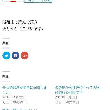
にほんブログ村
最後まで読んで頂き
ありがとうございます♪
共有:
ク
F
ク
リ
a
リ
ッ
c
ッ
ク
e
ク
し
b
し
て
o
て
T
o
G
w
k
o
関連
i
で
o
t
共
g
t
有
l
e
す
e
長女の部屋が無事に完成しま
淡路島から神戸に行って大家
r
る
+
した♪
族旅行を満喫です♪
で
に
で
共
は
共
2018年4月22日
2018年5月6日
有
ク
有
(
リ
(
りょーやの休日
りょーやの休日
新
ッ
新
し
ク
し