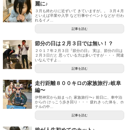
麗に♪
３月も終わりに近ずいて きていますが。。 ３月４月
といえば卒業や入学 など行事やイベントなどが 行わ
れるイメ...
記事を読む
節分の日は２月３日では無い！？
２０１７年２月３日『節分の日』 実は、節分の日は
２月３日だと 思っている方は多いですが・・・ 間違
いなんですよ...
記事を読む
走行距離８００キロの家族旅行♪岐阜
編〜
伊勢神宮から始まった 家族旅行〜♪ 前日に、車中泊
からの けっこう歩き回り・・・ 疲れきった体を、ホ
テルの中...
記事を読む
娘が人生初めてのカット♪