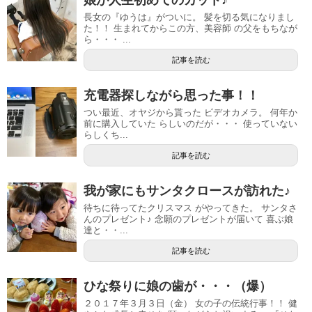
長女の『ゆうは』がついに。 髪を切る気になりまし
た！！ 生まれてからこの方、美容師 の父をもちなが
ら・・・ ...
記事を読む
充電器探しながら思った事！！
つい最近、オヤジから貰った ビデオカメラ。 何年か
前に購入していた らしいのだが・・・ 使っていない
らしくち...
記事を読む
我が家にもサンタクロースが訪れた♪
待ちに待ってたクリスマス がやってきた。 サンタさ
んのプレゼント♪ 念願のプレゼントが届いて 喜ぶ娘
達と・・...
記事を読む
ひな祭りに娘の歯が・・・（爆）
２０１７年３月３日（金） 女の子の伝統行事！！ 健