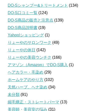
DO-Sシャンプー&トリートメント
(134)
DO-S口コミ一覧
(124)
DO-S商品の販売と注意点
(139)
DO-S商品説明書
(19)
Yahoo!ショッピング
(1)
りょーやのサロンワーク
(49)
りょーやの休日
(142)
りょーやの美容ウンチク
(166)
アマゾン（Amazon）でDO-S購入
(1)
ヘアカラー・毛染め
(29)
ホームケアのやり方
(102)
天然ハーブ、ヘナ染め
(34)
未分類
(91)
縮毛矯正・ストレートパーマ
(13)
美容師・美容室の悩み
(31)