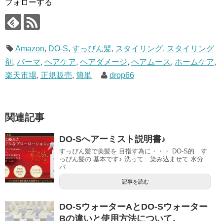
フォローする
Amazon
,
DO-S
,
すっぴん髪
,
スタイリング
,
スタイリング
剤
,
パーマ
,
ヘアケア
,
ヘアダメージ
,
ヘアムース
,
ホームケア
,
楽天市場
,
正規販売
,
簡単
drop66
関連記事
DO-Sへアーミスト説明書♪
すっぴん髪で美髪を 目指す為に・・・ DO-S的 す
っぴん髪の 基本です♪ 洗って 染み込ませて 水分
バ...
記事を読む
DO-SウォーターAとDO-Sウォーター
Bの違いと使用方法について。