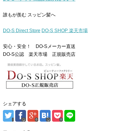
き
し
き
ま
い
ま
す
ウ
す
)
ィ
)
誰もが羨む スッピン髪へ
ン
ド
ウ
で
開
DO-S Direct Store
DO-S SHOP 楽天市場
き
ま
す
)
安心・安全！ DO-Sメーカー直送
DO-S公認 楽天市場 正規販売店
シェアする
0
0