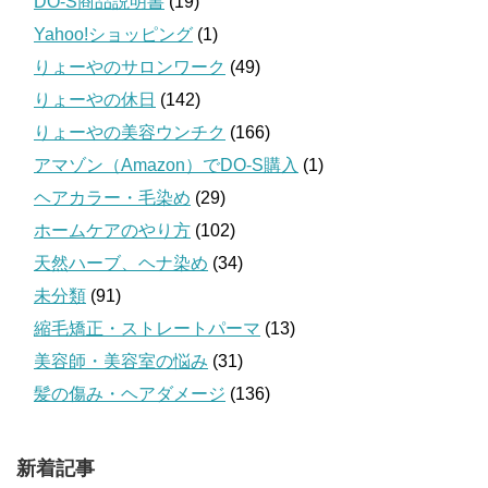
DO-S商品説明書
(19)
Yahoo!ショッピング
(1)
りょーやのサロンワーク
(49)
りょーやの休日
(142)
りょーやの美容ウンチク
(166)
アマゾン（Amazon）でDO-S購入
(1)
ヘアカラー・毛染め
(29)
ホームケアのやり方
(102)
天然ハーブ、ヘナ染め
(34)
未分類
(91)
縮毛矯正・ストレートパーマ
(13)
美容師・美容室の悩み
(31)
髪の傷み・ヘアダメージ
(136)
新着記事