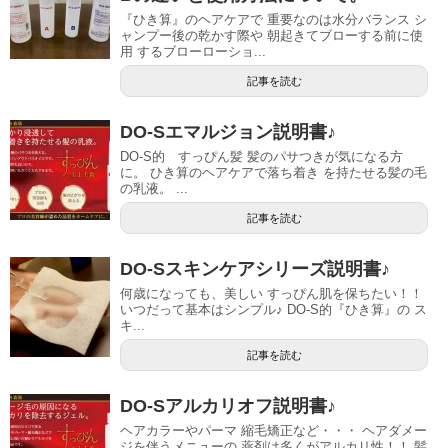
『ひき算』のヘアケアで 重要なのは水分バランス シ
ャンプー後の乾かす際や 朝起きてブローする前に使
用 するブローローショ...
記事を読む
DO-Sエマルジョン説明書♪
DO-S的 すっぴん髪 髪のパサつきが気になる方
に。 ひき算のヘアケアで落ち着き を持たせる髪の毛
の乳液。 ...
記事を読む
DO-Sスキンケアシリーズ説明書♪
何歳になっても、美しい すっぴん肌を保ちたい！！
いつだって基本はシンプル♪ DO-S的『ひき算』の ス
キ...
記事を読む
DO-Sアルカリオフ説明書♪
ヘアカラーやパーマ 縮毛矯正など・・・ ヘアダメー
ジを伴うメニューの 薬剤は多くがアルカリ性！！ 髪