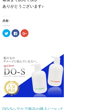
ありがとうございます♪
共有:
ク
F
ク
リ
a
リ
ッ
c
ッ
ク
e
ク
し
b
し
て
o
て
T
o
G
w
k
o
i
で
o
t
共
g
t
有
l
e
す
e
r
る
+
で
に
で
共
は
共
有
ク
有
(
リ
(
新
ッ
新
し
ク
し
い
し
い
ウ
て
ウ
ィ
く
ィ
ン
だ
ン
ド
さ
ド
ウ
い
ウ
で
(
で
開
新
開
DO-Sヘアケア商品の購入について