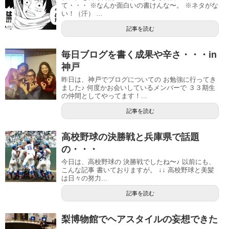
て・・・ ※なんか面白いの書けんな〜。 ※ネタがな
い！（汗） ...
記事を読む
毎日ブログを書く成果や辛さ・・・in
神戸
昨日は、神戸でブログについての お勉強に行ってき
ました♪ 何度かお会いしているメンバーで ３３期生
の仲間としてやってます！...
記事を読む
高校野球の決勝戦と兵庫県で話題
の・・・
今日は、高校野球の 決勝戦でしたね〜♪ 以前にも、
こんな記事 書いておりますが。 ↓↓ 高校野球と美髪
は日々の努力...
記事を読む
梨博物館でヘアスタイルの妄想できた