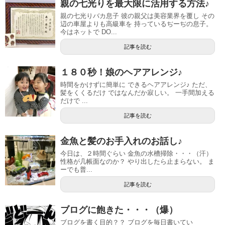
親の七光りを最大限に活用する方法♪
親の七光りバカ息子 彼の親父は美容業界を覆し その
辺の車屋よりも高級車を 持っているぢーぢの息子。
今はネットで DO...
記事を読む
１８０秒！娘のヘアアレンジ♪
時間をかけずに簡単に できるヘアアレンジ♪ ただ、
髪をくくるだけ ではなんだか寂しい。 一手間加える
だけで ...
記事を読む
金魚と髪のお手入れのお話し♪
今日は、２時間ぐらい 金魚の水槽掃除・・・（汗）
性格が几帳面なのか？ やり出したら止まらない。 ま
ーでも普...
記事を読む
ブログに飽きた・・・（爆）
ブログを書く目的？？ ブログを毎日書いてい