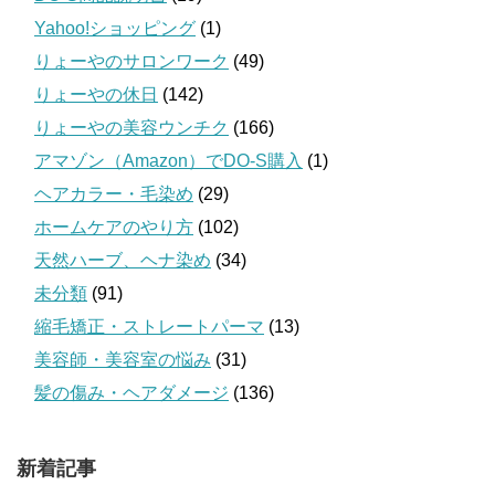
Yahoo!ショッピング
(1)
りょーやのサロンワーク
(49)
りょーやの休日
(142)
りょーやの美容ウンチク
(166)
アマゾン（Amazon）でDO-S購入
(1)
ヘアカラー・毛染め
(29)
ホームケアのやり方
(102)
天然ハーブ、ヘナ染め
(34)
未分類
(91)
縮毛矯正・ストレートパーマ
(13)
美容師・美容室の悩み
(31)
髪の傷み・ヘアダメージ
(136)
新着記事