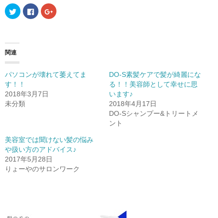
ク
F
ク
リ
a
リ
ッ
c
ッ
ク
e
ク
し
b
し
て
o
て
T
o
G
w
k
o
関連
i
で
o
t
共
g
t
有
l
e
す
e
パソコンが壊れて萎えてま
DO-S素髪ケアで髪が綺麗にな
r
る
+
す！！
る！！美容師として幸せに思
で
に
で
共
は
共
2018年3月7日
います♪
有
ク
有
(
リ
(
未分類
2018年4月17日
新
ッ
新
DO-Sシャンプー&トリートメ
し
ク
し
い
し
い
ント
ウ
て
ウ
ィ
く
ィ
ン
だ
ン
美容室では聞けない髪の悩み
ド
さ
ド
や扱い方のアドバイス♪
ウ
い
ウ
で
(
で
2017年5月28日
開
新
開
き
し
き
りょーやのサロンワーク
ま
い
ま
す
ウ
す
)
ィ
)
ン
ド
ウ
で
開