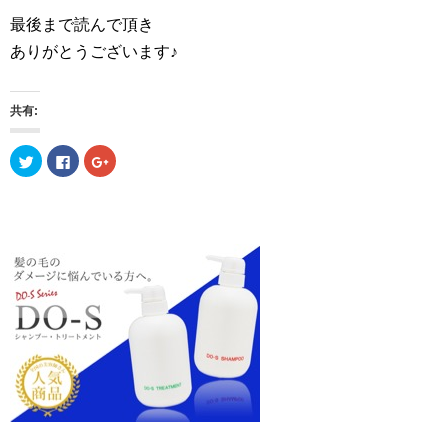
最後まで読んで頂き
ありがとうございます♪
共有:
ク
F
ク
リ
a
リ
ッ
c
ッ
ク
e
ク
し
b
し
て
o
て
T
o
G
w
k
o
i
で
o
t
共
g
t
有
l
e
す
e
r
る
+
で
に
で
共
は
共
有
ク
有
(
リ
(
新
ッ
新
し
ク
し
い
し
い
ウ
て
ウ
ィ
く
ィ
ン
だ
ン
ド
さ
ド
ウ
い
ウ