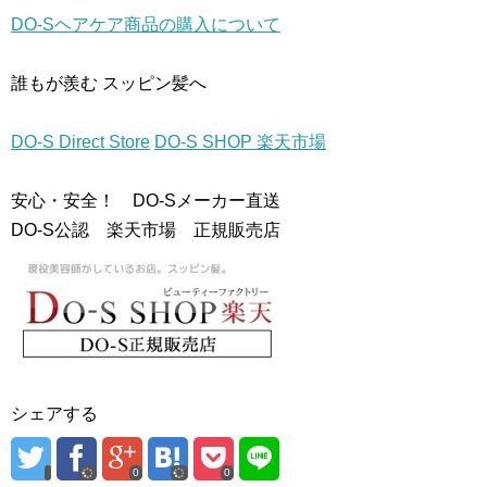
で
(
で
開
新
開
DO-Sヘアケア商品の購入について
き
し
き
ま
い
ま
す
ウ
す
)
ィ
)
誰もが羨む スッピン髪へ
ン
ド
ウ
で
開
DO-S Direct Store
DO-S SHOP 楽天市場
き
ま
す
)
安心・安全！ DO-Sメーカー直送
DO-S公認 楽天市場 正規販売店
シェアする
0
0