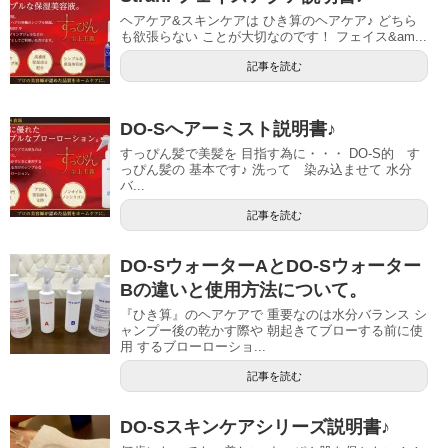
ヘアケア&スキンケアは ひき算のヘアケア♪ どちら
も欲張らない ことが大切なのです！ フェイス&am...
記事を読む
DO-Sへアーミスト説明書♪
すっぴん髪で美髪を 目指す為に・・・ DO-S的 す
っぴん髪の 基本です♪ 洗って 染み込ませて 水分
バ...
記事を読む
DO-SウォーターAとDO-Sウォーター
Bの違いと使用方法について。
『ひき算』のヘアケアで 重要なのは水分バランス シ
ャンプー後の乾かす際や 朝起きてブローする前に使
用 するブローローショ...
記事を読む
DO-Sスキンケアシリーズ説明書♪