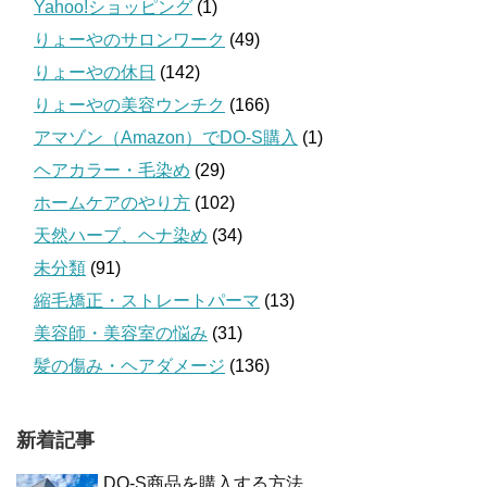
Yahoo!ショッピング
(1)
りょーやのサロンワーク
(49)
りょーやの休日
(142)
りょーやの美容ウンチク
(166)
アマゾン（Amazon）でDO-S購入
(1)
ヘアカラー・毛染め
(29)
ホームケアのやり方
(102)
天然ハーブ、ヘナ染め
(34)
未分類
(91)
縮毛矯正・ストレートパーマ
(13)
美容師・美容室の悩み
(31)
髪の傷み・ヘアダメージ
(136)
新着記事
DO-S商品を購入する方法