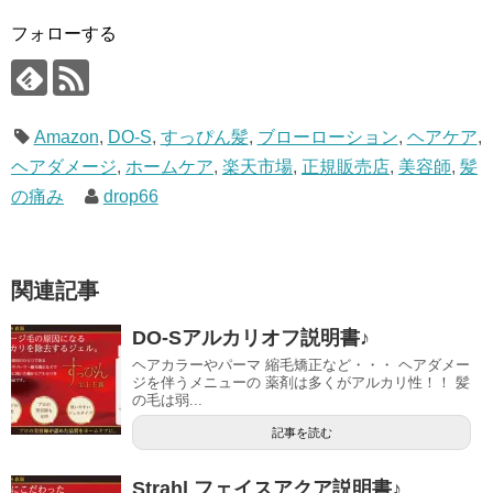
フォローする
Amazon
,
DO-S
,
すっぴん髪
,
ブローローション
,
ヘアケア
,
ヘアダメージ
,
ホームケア
,
楽天市場
,
正規販売店
,
美容師
,
髪
の痛み
drop66
関連記事
DO-Sアルカリオフ説明書♪
ヘアカラーやパーマ 縮毛矯正など・・・ ヘアダメー
ジを伴うメニューの 薬剤は多くがアルカリ性！！ 髪
の毛は弱...
記事を読む
Strahl フェイスアクア説明書♪