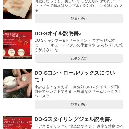
何歳になっても、美しい すっぴん肌を保ちたい！！
いつだって基本はシンプル♪ DO-S的『ひき算』の ス
キ...
記事を読む
DO-Sオイル説明書♪
DO-Sシャンプー&トリートメント ですっぴん髪
に・・・ キューティクルの手触りや ふんわりした軽
さが好きに な...
記事を読む
DO-Sコントロールワックスについ
て！
余計なものを加えずに 自分好みのスタイリング剤に
自分でセレクトできる 不思議なクリームワックス！
ヘアスタ...
記事を読む
DO-Sスタイリングジェル説明書♪
ヘアスタイリングが 簡単にできる！ 適度な粘度に軽