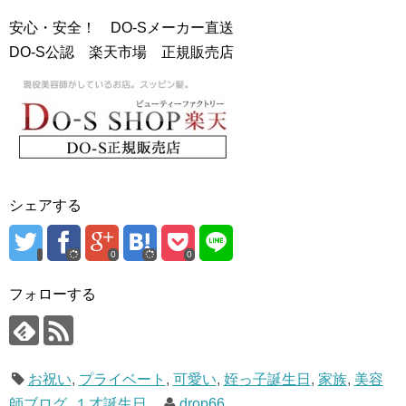
安心・安全！ DO-Sメーカー直送
DO-S公認 楽天市場 正規販売店
シェアする
0
0
フォローする
お祝い
,
プライベート
,
可愛い
,
姪っ子誕生日
,
家族
,
美容
師ブログ
,
１才誕生日
drop66