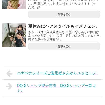
ここ数日の寒さに非常に 怯えております！！（笑）
んで、娘...
記事を読む
夏休みにヘアスタイルもイメチェン♪
もう、８月に入り夏休みも 中盤になり楽しい休日は
あっという間です！ 以前、県外の方と話してると 各
県でも夏休みの期間が...
記事を読む
ハナヘナシリーズご愛用者さんからメッセージ♪
DO-Sショップ楽天市場 DO-Sシャンプー口コ
ミ♪