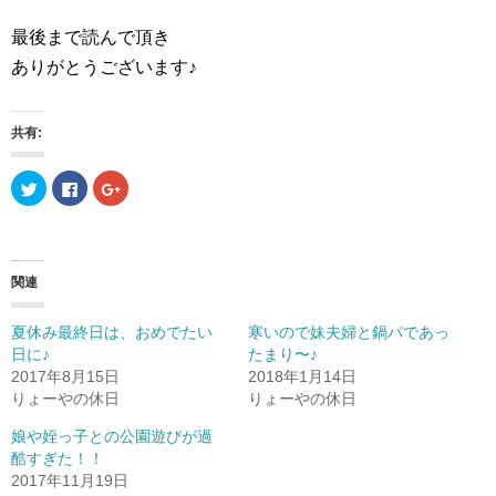
最後まで読んで頂き
ありがとうございます♪
共有:
ク
F
ク
リ
a
リ
ッ
c
ッ
ク
e
ク
し
b
し
て
o
て
T
o
G
w
k
o
関連
i
で
o
t
共
g
t
有
l
e
す
e
夏休み最終日は、おめでたい
寒いので妹夫婦と鍋パであっ
r
る
+
日に♪
たまり〜♪
で
に
で
共
は
共
2017年8月15日
2018年1月14日
有
ク
有
(
リ
(
りょーやの休日
りょーやの休日
新
ッ
新
し
ク
し
娘や姪っ子との公園遊びが過
い
し
い
ウ
て
ウ
酷すぎた！！
ィ
く
ィ
ン
だ
ン
2017年11月19日
ド
さ
ド