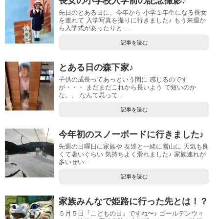
長女の小学校入学前の記念撮影♪
先日のとある日に、今年から 小学１年生になる長女
を連れて 入学写真を撮りに行きました♪ もう来週か
ら入学式があったりと ...
記事を読む
とある日の森下家♪
子供の成長ってあっという間に 感じるのです
が・・・ まだまだこれから長いよう で短いのか
な。。 なんて思って...
記事を読む
今年初のスノーボードに行きました♪
先週の日曜日に家族や 友達と一緒に雪山に 天気も良
くて暑いぐらい 気持ちよく滑れました♪ 家族連れが
多いせい...
記事を読む
家族みんなで姫路に行った先とは！？
５月５日『こどもの日』ですね〜♪ ゴールデンウィ