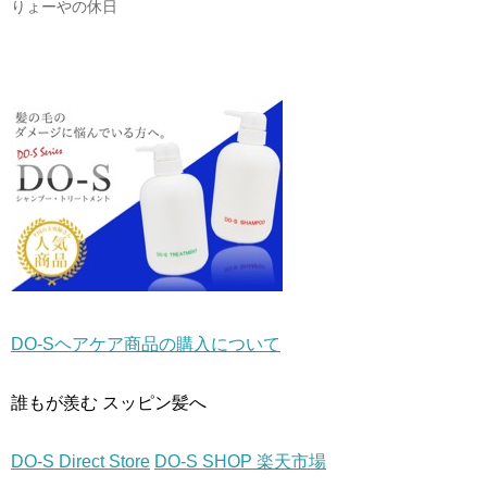
りょーやの休日
ウ
い
ウ
で
(
で
開
新
開
き
し
き
ま
い
ま
す
ウ
す
)
ィ
)
ン
ド
ウ
で
開
き
ま
す
)
DO-Sヘアケア商品の購入について
誰もが羨む スッピン髪へ
DO-S Direct Store
DO-S SHOP 楽天市場