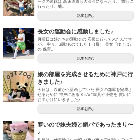
ークの連休は 高速道路も大渋滞になったり。 旅行に
行ったり、地...
記事を読む
長女の運動会に感動しました♪
月曜日は娘たちの運動会の 応援に行って来たんです
が。 中々、感動ものでした！（爆） 長女『ゆうは』
の 保育...
記事を読む
娘の部屋を完成させるために神戸に行
きました♪
今日は、以前から計画していた 長女の部屋を完成さ
せるために 神戸にあるIKEAに家具や小物を 買いに
お出かけにいきました♪...
記事を読む
寒いので妹夫婦と鍋パであったまり〜
♪
昨日は、仕事帰りに一瞬 パラパラと雪が降っていて