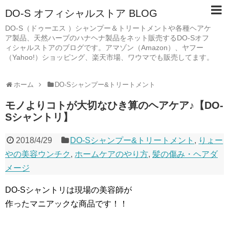
DO-S オフィシャルストア BLOG
DO-S（ドゥーエス ）シャンプー＆トリートメントや各種ヘアケ
ア製品、天然ハーブのハナヘナ製品をネット販売するDO-Sオフ
ィシャルストアのブログです。アマゾン（Amazon）、ヤフー
（Yahoo!）ショッピング、楽天市場、ワウマでも販売してます。
ホーム
DO-Sシャンプー&トリートメント
モノよりコトが大切なひき算のヘアケア♪【DO-
Sシャントリ】
2018/4/29
DO-Sシャンプー&トリートメント
,
りょー
やの美容ウンチク
,
ホームケアのやり方
,
髪の傷み・ヘアダ
メージ
DO-Sシャントリは現場の美容師が
作ったマニアックな商品です！！