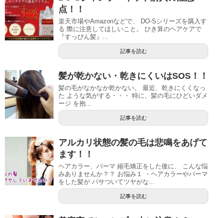
点！！
楽天市場やAmazonなどで、 DO-Sシリーズを購入す
る 際に注意してほしいこと。 ひき算のヘアケアで
『すっぴん髪』...
記事を読む
髪が乾かない・乾きにくいはSOS！！
髪の毛がなかなか乾かない。 最近、乾きにくくなっ
た ような気がする・・・ 特に、髪の毛にひどいダメ
ージ を抱...
記事を読む
アルカリ状態の髪の毛は悲鳴をあげて
ます！！
ヘアカラー、パーマ 縮毛矯正をした後に、 こんな悩
みありませんか？？ お悩み１ ・ヘアカラーやパーマ
をした髪が パサついてツヤがな...
記事を読む