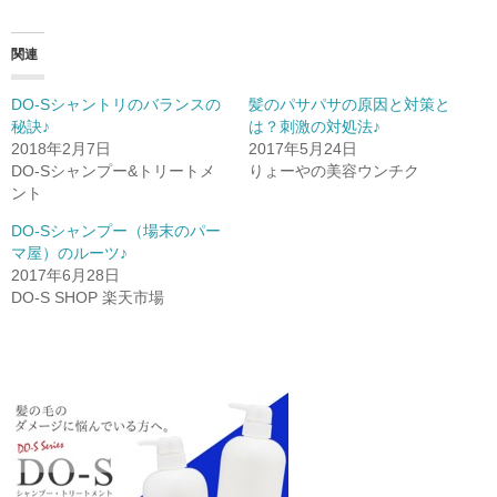
し
b
し
て
o
て
T
o
G
w
k
o
関連
i
で
o
t
共
g
t
有
l
e
す
e
DO-Sシャントリのバランスの
髪のパサパサの原因と対策と
r
る
+
秘訣♪
は？刺激の対処法♪
で
に
で
共
は
共
2018年2月7日
2017年5月24日
有
ク
有
(
リ
(
DO-Sシャンプー&トリートメ
りょーやの美容ウンチク
新
ッ
新
ント
し
ク
し
い
し
い
ウ
て
ウ
DO-Sシャンプー（場末のパー
ィ
く
ィ
ン
だ
ン
マ屋）のルーツ♪
ド
さ
ド
2017年6月28日
ウ
い
ウ
で
(
で
DO-S SHOP 楽天市場
開
新
開
き
し
き
ま
い
ま
す
ウ
す
)
ィ
)
ン
ド
ウ
で
開
き
ま
す
)