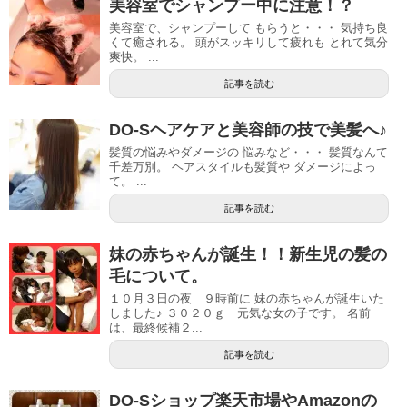
美容室でシャンプー中に注意！？
美容室で、シャンプーして もらうと・・・ 気持ち良
くて癒される。 頭がスッキリして疲れも とれて気分
爽快。 ...
記事を読む
DO-Sヘアケアと美容師の技で美髪へ♪
髪質の悩みやダメージの 悩みなど・・・ 髪質なんて
千差万別。 ヘアスタイルも髪質や ダメージによっ
て。 ...
記事を読む
妹の赤ちゃんが誕生！！新生児の髪の
毛について。
１０月３日の夜 ９時前に 妹の赤ちゃんが誕生いた
しました♪ ３０２０ｇ 元気な女の子です。 名前
は、最終候補２...
記事を読む
DO-Sショップ楽天市場やAmazonの