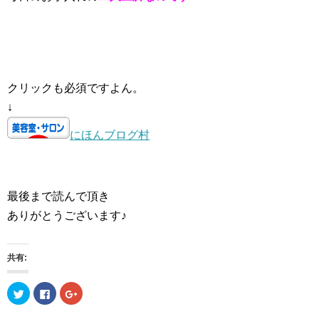
クリックも必須ですよん。
↓
にほんブログ村
最後まで読んで頂き
ありがとうございます♪
共有:
ク
F
ク
リ
a
リ
ッ
c
ッ
ク
e
ク