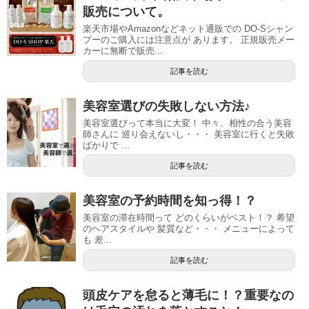
販売について。
楽天市場やAmazonなどネット通販での DO-Sシャン
プーのご購入には注意点が あります。 正規販売メー
カーに無断で販売...
記事を読む
美容室選びの失敗しない方法♪
美容室選びって本当に大変！ 中々、相性の合う美容
師さんに 巡り会えないし・・・ 美容室に行くと失敗
ばかりで ...
記事を読む
美容室の予約時間を知っ得！？
美容室の滞在時間って どのくらいがベスト！？ 希望
のヘアスタイルや 髪質など・・・ メニューによって
も 差...
記事を読む
頭皮ケアを怠ると薄毛に！？重要なの