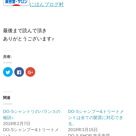
にほんブログ村
最後まで読んで頂き
ありがとうございます♪
共有:
ク
F
ク
リ
a
リ
ッ
c
ッ
ク
e
ク
し
b
し
て
o
て
T
o
G
w
k
o
関連
i
で
o
t
共
g
t
有
l
e
す
e
DO-Sシャントリのバランスの
DO-Sシャンプー&トリートメ
r
る
+
秘訣♪
ントは全ての髪質に対応でき
で
に
で
共
は
共
2018年2月7日
る。
有
ク
有
(
リ
(
DO-Sシャンプー&トリートメ
2018年3月15日
新
ッ
新
ント
DO-S SHOP 楽天市場