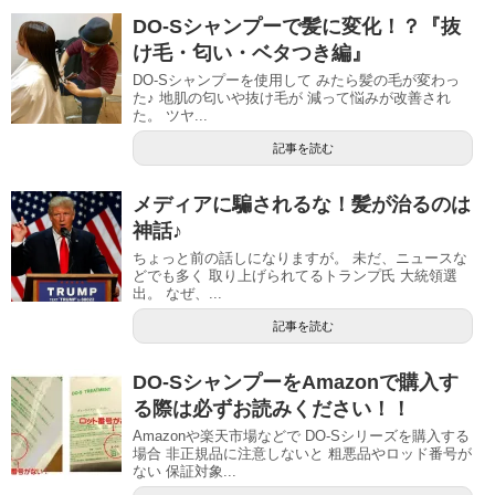
DO-Sシャンプーで髪に変化！？『抜
け毛・匂い・ベタつき編』
DO-Sシャンプーを使用して みたら髪の毛が変わっ
た♪ 地肌の匂いや抜け毛が 減って悩みが改善され
た。 ツヤ...
記事を読む
メディアに騙されるな！髪が治るのは
神話♪
ちょっと前の話しになりますが。 未だ、ニュースな
どでも多く 取り上げられてるトランプ氏 大統領選
出。 なぜ、...
記事を読む
DO-SシャンプーをAmazonで購入す
る際は必ずお読みください！！
Amazonや楽天市場などで DO-Sシリーズを購入する
場合 非正規品に注意しないと 粗悪品やロッド番号が
ない 保証対象...