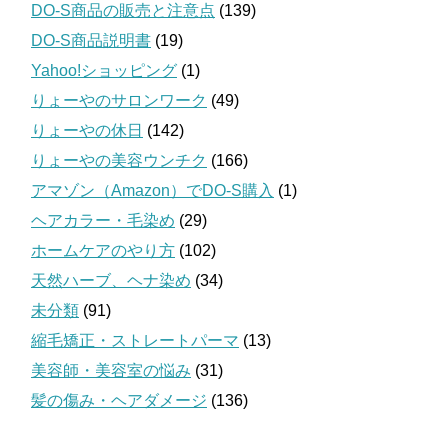
DO-S商品の販売と注意点
(139)
DO-S商品説明書
(19)
Yahoo!ショッピング
(1)
りょーやのサロンワーク
(49)
りょーやの休日
(142)
りょーやの美容ウンチク
(166)
アマゾン（Amazon）でDO-S購入
(1)
ヘアカラー・毛染め
(29)
ホームケアのやり方
(102)
天然ハーブ、ヘナ染め
(34)
未分類
(91)
縮毛矯正・ストレートパーマ
(13)
美容師・美容室の悩み
(31)
髪の傷み・ヘアダメージ
(136)