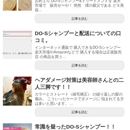
おめぇら DO-Sシャンプー&トリートメントを 楽天
市場で 販売せ〜や！ 突然 僕の親父である どＳ美
容...
記事を読む
DO-Sシャンプーと配送についての口
コミ。
インターネット通販で 購入できるDO-Sシャンプー
楽天市場やAmazonなどで 購入する場合は正規販売
店 の商品を買う...
記事を読む
ヘアダメージ対策は美容師さんとの二
人三脚です！！
カラーとストレート（縮毛矯正） の繰り返しの髪の
傷み。 こういったケースでダメージに 悩まれてる方
は多いと思います。 ...
記事を読む
常識を疑ったDO-Sシャンプー！！