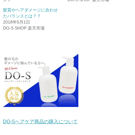
し
ク
し
い
し
い
ウ
て
ウ
髪質やヘアダメージに合わせ
ィ
く
ィ
ン
だ
ン
たバランスとは？？
ド
さ
ド
2018年5月1日
ウ
い
ウ
で
(
で
DO-S SHOP 楽天市場
開
新
開
き
し
き
ま
い
ま
す
ウ
す
)
ィ
)
ン
ド
ウ
で
開
き
ま
す
)
DO-Sヘアケア商品の購入について