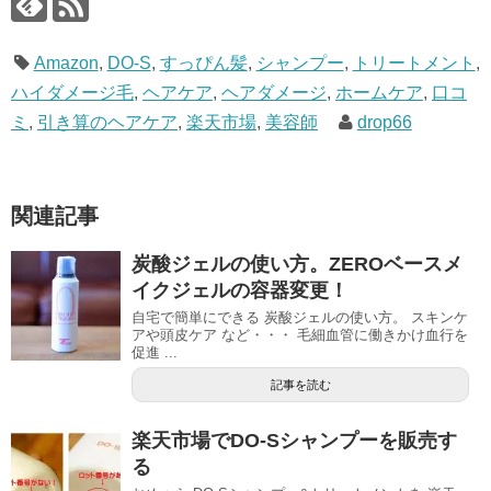
Amazon
,
DO-S
,
すっぴん髪
,
シャンプー
,
トリートメント
,
ハイダメージ毛
,
ヘアケア
,
ヘアダメージ
,
ホームケア
,
口コ
ミ
,
引き算のヘアケア
,
楽天市場
,
美容師
drop66
関連記事
炭酸ジェルの使い方。ZEROベースメ
イクジェルの容器変更！
自宅で簡単にできる 炭酸ジェルの使い方。 スキンケ
アや頭皮ケア など・・・ 毛細血管に働きかけ血行を
促進 ...
記事を読む
楽天市場でDO-Sシャンプーを販売す
る