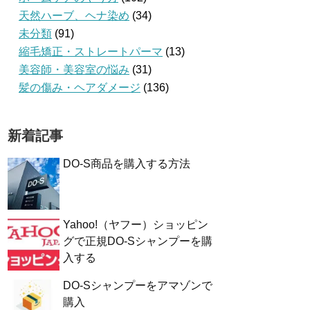
天然ハーブ、ヘナ染め
(34)
未分類
(91)
縮毛矯正・ストレートパーマ
(13)
美容師・美容室の悩み
(31)
髪の傷み・ヘアダメージ
(136)
新着記事
DO-S商品を購入する方法
Yahoo!（ヤフー）ショッピン
グで正規DO-Sシャンプーを購
入する
DO-Sシャンプーをアマゾンで
購入