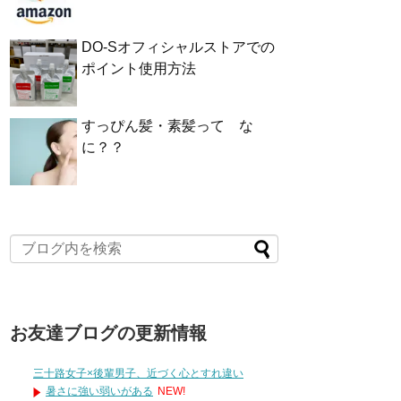
DO-Sオフィシャルストアでの
ポイント使用方法
すっぴん髪・素髪って な
に？？
お友達ブログの更新情報
三十路女子×後輩男子、近づく心とすれ違い
暑さに強い弱いがある
NEW!