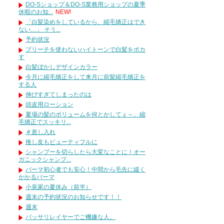
DO-Sショップ＆DO-S業務用ショップの夏季
休暇のお知...
NEW!
「白髪染めをしているから、縮毛矯正はでき
ない…」 そう...
予約状況
ブリーチを使わないハイトーンで白髪をボカ
す
白髪ぼかしデザインカラー
今月に縮毛矯正をして来月に前髪縮毛矯正を
する人
伸びすぎてしまったのは
頭皮用ローション
夏場の髪のボリュームを何とかしてぇ～。縮
毛矯正でスッキリ...
＃差し入れ
推し友もビューティフルに
シャンプーを切らしたら大変なことに！オー
ガニックシャンプ...
パーマ初心者でも安心！中間から毛先に緩く
かかるパーマ
小泉家の夏休み（前半）
週末の予約状況のお知らせです！！
週末
バッサリレイヤーでご機嫌な人。