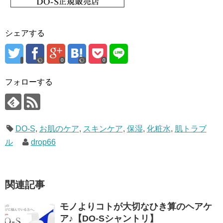
シェアする
0
0
フォローする
DO-S
,
お肌のケア
,
スキンケア
,
保湿
,
化粧水
,
肌トラブ
ル
drop66
関連記事
モノよりコトが大切なひき算のヘアケ
ア♪【DO-Sシャントリ】