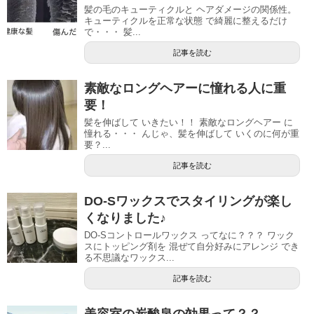
髪の毛のキューティクルと ヘアダメージの関係性。
キューティクルを正常な状態 で綺麗に整えるだけ
で・・・ 髪...
記事を読む
素敵なロングヘアーに憧れる人に重
要！
髪を伸ばして いきたい！！ 素敵なロングヘアー に
憧れる・・・ んじゃ、髪を伸ばして いくのに何が重
要？...
記事を読む
DO-Sワックスでスタイリングが楽し
くなりました♪
DO-Sコントロールワックス ってなに？？？ ワック
スにトッピング剤を 混ぜて自分好みにアレンジ でき
る不思議なワックス...
記事を読む