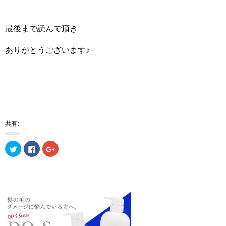
最後まで読んで頂き
ありがとうございます♪
共有:
ク
F
ク
リ
a
リ
ッ
c
ッ
ク
e
ク
し
b
し
て
o
て
T
o
G
w
k
o
i
で
o
t
共
g
t
有
l
e
す
e
r
る
+
で
に
で