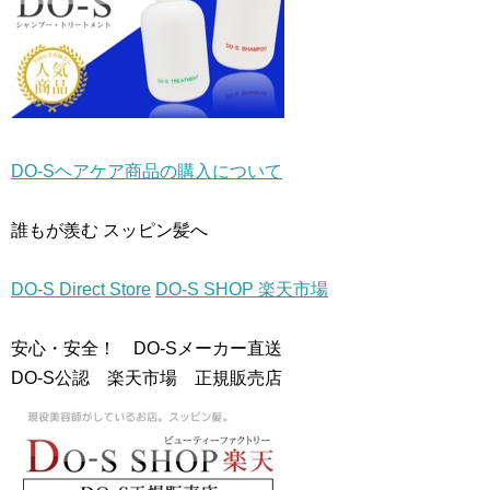
共
は
共
有
ク
有
(
リ
(
新
ッ
新
し
ク
し
い
し
い
ウ
て
ウ
ィ
く
ィ
ン
だ
ン
ド
さ
ド
ウ
い
ウ
で
(
で
開
新
開
DO-Sヘアケア商品の購入について
き
し
き
ま
い
ま
す
ウ
す
)
ィ
)
誰もが羨む スッピン髪へ
ン
ド
ウ
で
開
DO-S Direct Store
DO-S SHOP 楽天市場
き
ま
す
)
安心・安全！ DO-Sメーカー直送
DO-S公認 楽天市場 正規販売店