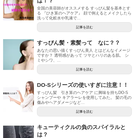
は！？
全国の美容師がオススメする すっぴん髪を基本とす
る 『ひき算のヘアケア』 顔で例えるとメイクしたら
洗って化粧水や乳液で...
記事を読む
すっぴん髪・素髪って なに？？
あなたの思い描くすっぴん美人 とはどんなイメージ
ですか？ 透明感があって ツヤとハリのある肌。 シ
ミやシワ、...
記事を読む
DO-Sシリーズの使いすぎに注意！！
すっぴん髪 引き算のヘアケア に興味を持ちDO-S
シャンプーや キアラーレを使用してみた。 髪の毛の
傷みやヘアダメージなど...
記事を読む
キューティクルの負のスパイラルと
は？