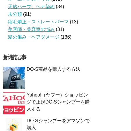
天然ハーブ、ヘナ染め
(34)
未分類
(91)
縮毛矯正・ストレートパーマ
(13)
美容師・美容室の悩み
(31)
髪の傷み・ヘアダメージ
(136)
新着記事
DO-S商品を購入する方法
Yahoo!（ヤフー）ショッピン
グで正規DO-Sシャンプーを購
入する
DO-Sシャンプーをアマゾンで
購入