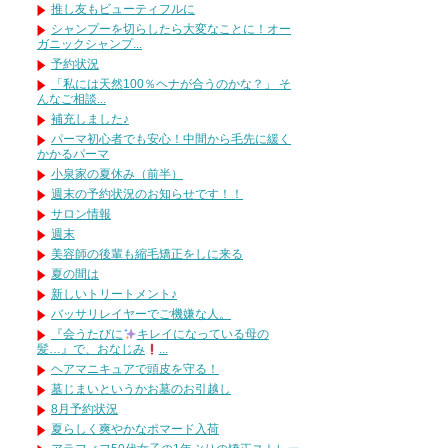
推し友もビューティフルに
シャンプーを切らしたら大変なことに！オー
ガニックシャンプ...
予約状況
「私には天然100％ヘナが合うのかな？」 そ
んなご相談...
補充しました♪
パーマ初心者でも安心！中間から毛先に緩く
かかるパーマ
小泉家の夏休み（前半）
週末の予約状況のお知らせです！！
サロン情報
週末
美容師の後輩も縮毛矯正をしに来る
夏の間は
新しいトリートメント♪
バッサリレイヤーでご機嫌な人。
『会うたびに
キレイになっている母の
髪…』で、おなじみ
...
ヘアマニキュアで頭皮を守る！
墓じまいというかお墓のお引越し
8月予約状況
夏らしく爽やかなポマード入荷