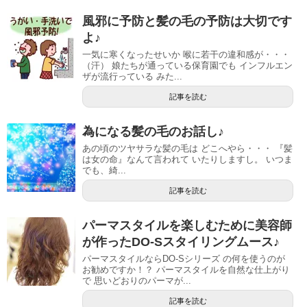
風邪に予防と髪の毛の予防は大切です
よ♪
一気に寒くなったせいか 喉に若干の違和感が・・・
（汗） 娘たちが通っている保育園でも インフルエン
ザが流行っている みた...
記事を読む
為になる髪の毛のお話し♪
あの頃のツヤサラな髪の毛は どこへやら・・・ 『髪
は女の命』なんて言われて いたりしますし。 いつま
でも、綺...
記事を読む
パーマスタイルを楽しむために美容師
が作ったDO-Sスタイリングムース♪
パーマスタイルならDO-Sシリーズ の何を使うのが
お勧めですか！？ パーマスタイルを自然な仕上がり
で 思いどおりのパーマが...
記事を読む