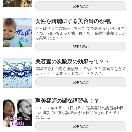
記事を読む
女性を綺麗にする美容師の役割。
やっぱり女性の第一印象って 髪で決まっちゃいます
よね。 顔がちょっと地味目でも、 髪型が素敵でしか
も美髪 だと・・・ ...
記事を読む
美容室の炭酸泉の効果って？？
美容室でよく聞く 炭酸泉ってなに？？ 美容室などで
は・・・ 「炭酸ヘッドスパ」？？ なん...
記事を読む
理美容師の謎な講習会！？
２０１７年１月３０日（月） 理美容師の講習会in岡
山♪ 速攻での謎な講習会 が本日開催されるのです！
のぶお...
記事を読む