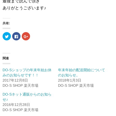
最後まで読んで頂き
ありがとうございます♪
共有:
ク
F
ク
リ
a
リ
ッ
c
ッ
ク
e
ク
し
b
し
て
o
て
T
o
G
w
k
o
関連
i
で
o
t
共
g
t
有
l
e
す
e
DO-Sショップの年末年始お休
年末年始の配送開始について
r
る
+
みのお知らせです！！
のお知らせ。
で
に
で
共
は
共
2017年12月8日
2018年1月3日
有
ク
有
(
リ
(
DO-S SHOP 楽天市場
DO-S SHOP 楽天市場
新
ッ
新
し
ク
し
DO-Sネット通販からのお知ら
い
し
い
ウ
て
ウ
せ♪
ィ
く
ィ
ン
だ
ン
2016年12月28日
ド
さ
ド
DO-S SHOP 楽天市場
ウ
い
ウ
で
(
で