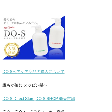
開
新
開
き
し
き
ま
い
ま
す
ウ
す
)
ィ
)
ン
ド
ウ
で
開
き
ま
す
)
DO-Sヘアケア商品の購入について
誰もが羨む スッピン髪へ
DO-S Direct Store
DO-S SHOP 楽天市場