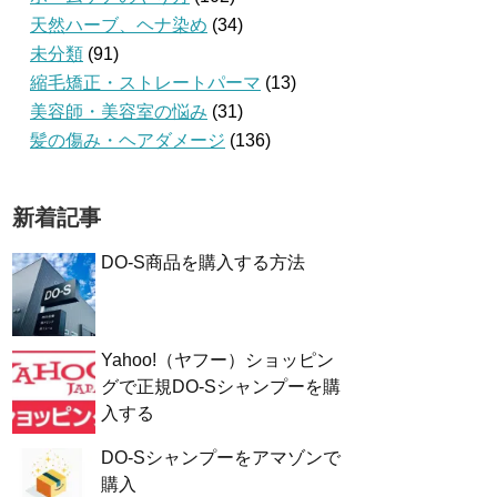
天然ハーブ、ヘナ染め
(34)
未分類
(91)
縮毛矯正・ストレートパーマ
(13)
美容師・美容室の悩み
(31)
髪の傷み・ヘアダメージ
(136)
新着記事
DO-S商品を購入する方法
Yahoo!（ヤフー）ショッピン
グで正規DO-Sシャンプーを購
入する
DO-Sシャンプーをアマゾンで
購入