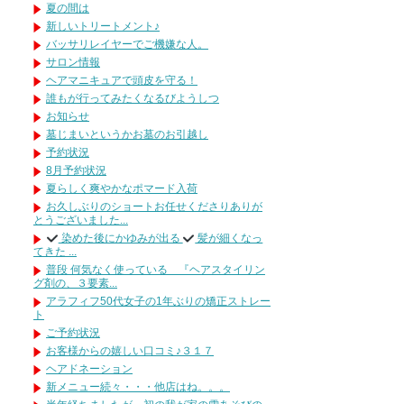
夏の間は
新しいトリートメント♪
バッサリレイヤーでご機嫌な人。
サロン情報
ヘアマニキュアで頭皮を守る！
誰もが行ってみたくなるびようしつ
お知らせ
墓じまいというかお墓のお引越し
予約状況
8月予約状況
夏らしく爽やかなポマード入荷
お久しぶりのショートお任せくださりありが
とうございました...
染めた後にかゆみが出る
髪が細くなっ
てきた ...
普段 何気なく使っている 『ヘアスタイリン
グ剤の、３要素...
アラフィフ50代女子の1年ぶりの矯正ストレー
ト
ご予約状況
お客様からの嬉しい口コミ♪３１７
ヘアドネーション
新メニュー続々・・・他店はね。。。