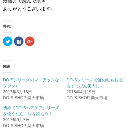
最後まで読んで頂き
ありがとうございます♪
共有:
ク
F
ク
リ
a
リ
ッ
c
ッ
ク
e
ク
し
b
し
て
o
て
T
o
G
w
k
o
関連
i
で
o
t
共
g
t
有
l
e
す
e
DO-Sシリーズのマニアックな
DO-Sシリーズで髪の毛もお肌
r
る
+
ファン♪
もすっぴん美人に♪
で
に
で
共
は
共
2017年6月15日
2018年4月19日
有
ク
有
(
リ
(
DO-S SHOP 楽天市場
DO-S SHOP 楽天市場
新
ッ
新
し
ク
し
初めてDO-Sヘアケアシリーズ
い
し
い
ウ
て
ウ
を使うならコレを読もう！！
ィ
く
ィ
ン
だ
ン
2017年9月7日
ド
さ
ド
DO-S SHOP 楽天市場
ウ
い
ウ
で
(
で
開
新
開