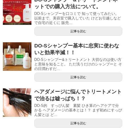
ットでの購入方法について。
DO-Sシャンプーを口コミで 知って使ってみたい。
以前まで、美容室で購入していた けどお引越しなど
で自宅の近くに 販売...
記事を読む
DO-Sシャンプー基本に忠実に使わな
いと効果半減！！
DO-Sシャンプー&トリートメント 大切なのは使い方
と意味を知ること。 ただ洗うだけのシャンプーと そ
の日潤わすだ...
記事を読む
ヘアダメージに悩んでトリートメント
で治るは嘘っぱち！？
DO-S的 すっぴん髪 素髪 ひき算のヘアケアで分
かる ヘアダメージの基本とは！？ まず初めにすっぴ
ん髪とは ど...
記事を読む