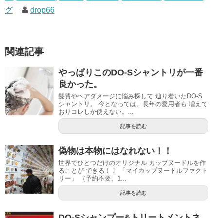
グ
drop66
関連記事
やっぱりこのDO-Sシャントリが一番
良かった。
髪質やヘアダメージに悩み探して 辿り着いたDO-S
シャントリ。 今となっては、長年の愛用者も 増えて
おりコレしか使えない。...
記事を読む
偽物は本物にはなれない！！
世界でひとつだけのオリジナル カップヌードルを作
ることが できる！！ 「マイカップヌードルファクト
リー」 （予約不要、1...
記事を読む
DO-Sシャンプー&トリートメントネ