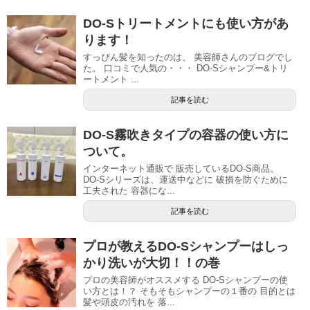
DO-Sトリートメントにも使い方があ
ります！
すっぴん髪を知ったのは、 美容師さんのブログでし
た。 口コミで人気の・・・ DO-Sシャンプー&トリ
ートメント ...
記事を読む
DO-S霧吹きタイプの容器の使い方に
ついて。
インターネット通販で 販売しているDO-S商品。
DO-Sシリーズは、運送中などに 破損を防ぐために
工夫された 容器にな...
記事を読む
プロが教えるDO-Sシャンプーはしっ
かり洗いが大切！！の巻
プロの美容師がオススメする DO-Sシャンプーの使
い方とは！？ そもそもシャンプーの１番の 目的とは
髪や頭皮の汚れを 落...