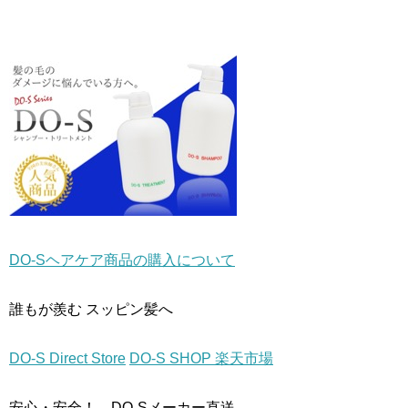
き
し
き
ま
い
ま
す
ウ
す
)
ィ
)
ン
ド
ウ
で
開
き
ま
す
)
DO-Sヘアケア商品の購入について
誰もが羨む スッピン髪へ
DO-S Direct Store
DO-S SHOP 楽天市場
安心・安全！ DO-Sメーカー直送