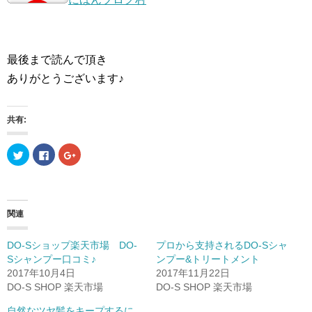
最後まで読んで頂き
ありがとうございます♪
共有:
ク
F
ク
リ
a
リ
ッ
c
ッ
ク
e
ク
し
b
し
て
o
て
T
o
G
w
k
o
関連
i
で
o
t
共
g
t
有
l
e
す
e
DO-Sショップ楽天市場 DO-
プロから支持されるDO-Sシャ
r
る
+
Sシャンプー口コミ♪
ンプー&トリートメント
で
に
で
共
は
共
2017年10月4日
2017年11月22日
有
ク
有
(
リ
(
DO-S SHOP 楽天市場
DO-S SHOP 楽天市場
新
ッ
新
し
ク
し
自然なツヤ髪をキープするに
い
し
い