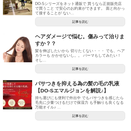
DO-Sシリーズをネット通販で 買うなら正規販売店
で買うこと で安心のお約束ができます。 面と向かっ
て接することが ない...
記事を読む
ヘアダメージで悩む。傷みって治りま
すか？？
髪を伸ばしたいから 切りたくない・・・ でも、ヘア
カラーも かかせないし。。 パーマもしてみたい！
そし...
記事を読む
パサつきを抑える為の髪の毛の乳液
【DO-Sエマルジョンを解説♪】
持ち運びにも便利で外出中 でもパサつきを感じたら
毛先に少量つけるだけで保湿力 も手触りも良くなる
万能オイル♪ ...
記事を読む