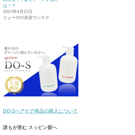
ウ
て
ウ
は！？
ィ
く
ィ
ン
だ
ン
2017年4月21日
ド
さ
ド
りょーやの美容ウンチク
ウ
い
ウ
で
(
で
開
新
開
き
し
き
ま
い
ま
す
ウ
す
)
ィ
)
ン
ド
ウ
で
開
き
ま
す
)
DO-Sヘアケア商品の購入について
誰もが羨む スッピン髪へ