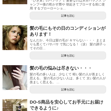
『ひき算』のヘアケアで 重要なのは水分バランス シ
ャンプー後の乾かす際や 朝起きてブローする前に使
用 するブローローショ...
記事を読む
髪の毛にもその日のコンディションが
あります！
なんだか、今日は髪の毛が キマらない・・・ まとま
りも悪くてパサパサ で気になる！（涙） 髪の調子っ
てその日...
記事を読む
髪の毛の悩みは尽きない・・・
髪の毛の多い人は、少なくて 軽い髪の人が羨ましく
思える。 髪の毛が少ない人は、多くて 太い髪の人が
羨ましく思える。 ...
記事を読む
DO-S商品を安心してお手元にお届け
できるように♪