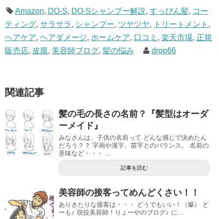
Amazon
,
DO-S
,
DO-Sシャンプー解説
,
すっぴん髪
,
コー
ティング
,
サラサラ
,
シャンプー
,
ツヤツヤ
,
トリートメント
,
ヘアケア
,
ヘアダメージ
,
ホームケア
,
口コミ
,
楽天市場
,
正規
販売店
,
皮膜
,
美容師ブログ
,
髪の悩み
drop66
関連記事
髪の毛の長さの名前？『髪型はオーダ
ーメイド』
みなさんは、子供の名前って どんな感じで決めたん
だろう？？ 字画や漢字、苗字とのバランス。 名前の
意味など・・・ ...
記事を読む
美容師の接客ってめんどくさい！！
ありきたりな接客は・・・ どうでもいい！（爆） ど
ーも♪ 現役美容師！りょーやのブログ♪ に...