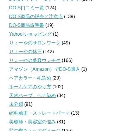
DO-S口コミ一覧
(124)
DO-S商品の販売と注意点
(139)
DO-S商品説明書
(19)
Yahoo!ショッピング
(1)
りょーやのサロンワーク
(49)
りょーやの休日
(142)
りょーやの美容ウンチク
(166)
アマゾン（Amazon）でDO-S購入
(1)
ヘアカラー・毛染め
(29)
ホームケアのやり方
(102)
天然ハーブ、ヘナ染め
(34)
未分類
(91)
縮毛矯正・ストレートパーマ
(13)
美容師・美容室の悩み
(31)
髪の傷み・ヘアダメージ
(136)