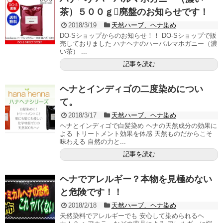
茶）５００ｇ廃盤のお知らせです！
2018/3/19
天然ハーブ、ヘナ染め
DO-Sショップからのお知らせ！！ DO-Sショップで販
売しておりました ハナヘナのハーバルマホガニー（濃
い茶） ...
記事を読む
ヘナとインディゴの二度染めについ
て。
2018/3/17
天然ハーブ、ヘナ染め
ヘナとインディゴで白髪染め ヘナの天然成分の効果に
よる トリートメント効果を体感 天然ものだからこそ
味わえる 自然の力と...
記事を読む
ヘナでアレルギー？本物を見極めない
と危険です！！
2018/2/18
天然ハーブ、ヘナ染め
天然染料でアレルギーでも 安心して染められるヘ