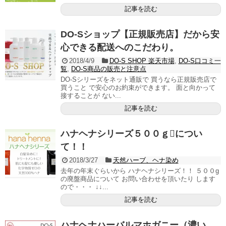
記事を読む
DO-Sショップ【正規販売店】だから安
心できる配送へのこだわり。
2018/4/9
DO-S SHOP 楽天市場
,
DO-S口コミ一
覧
,
DO-S商品の販売と注意点
DO-Sシリーズをネット通販で 買うなら正規販売店で
買うこと で安心のお約束ができます。 面と向かって
接することが ない...
記事を読む
ハナヘナシリーズ５００ｇについ
て！！
2018/3/27
天然ハーブ、ヘナ染め
去年の年末ぐらいから ハナヘナシリーズ！！ ５００g
の廃盤商品について お問い合わせを頂いたり します
ので・・・ ↓↓...
記事を読む
ハナヘナハーバルマホガニー（濃い