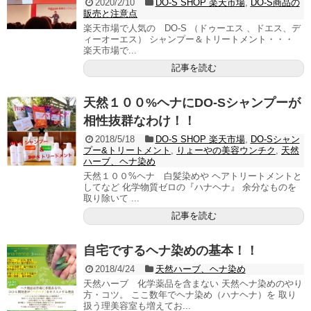
2020/2/10
DO-S SHOP 楽天市場
,
DO-S商品の
販売と注意点
楽天市場で人気の DO-S （ドゥーエス 、ドエス、デ
ィーオーエス） シャンプー＆トリートメント・・・
楽天市場で...
記事を読む
天然１００%ヘナにDO-Sシャンプーが
相性抜群なわけ！！
2018/5/18
DO-S SHOP 楽天市場
,
DO-Sシャン
プー&トリートメント
,
りょーやの美容ウンチク
,
天然
ハーブ、ヘナ染め
天然１００%ヘナ 白髪染めや ヘアトリートメントと
してなど 化学物質ゼロの『ハナヘナ』 余分なものを
取り除いて ...
記事を読む
自宅でするヘナ染めの基本！！
2018/4/24
天然ハーブ、ヘナ染め
天然ハーブ 化学薬品を含まない 天然ヘナ染めのやり
方・コツ。 ここ数年でヘナ染め（ハナヘナ）を 取り
扱う理美容室も増えてお...