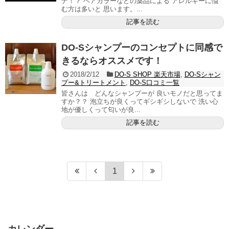
ナ！？ ヘアカラーなどの薬品による アレルギーに悩
む方は多いと 思います。...
記事を読む
DO-Sシャンプーのコンセプトに同感で
きるならオススメです！
2018/2/12
DO-S SHOP 楽天市場
,
DO-Sシャン
プー&トリートメント
,
DO-S口コミ一覧
皆さんは どんなシャンプーが 良いモノだと思ってま
すか？？ 泡立ちが良くってギシギシしないで 洗い心
地が優しくって匂いが良...
記事を読む
1
カレンダー