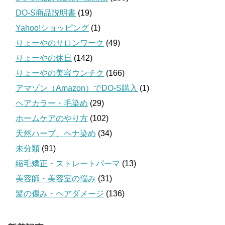
DO-S商品説明書
(19)
Yahoo!ショッピング
(1)
りょーやのサロンワーク
(49)
りょーやの休日
(142)
りょーやの美容ウンチク
(166)
アマゾン（Amazon）でDO-S購入
(1)
ヘアカラー・毛染め
(29)
ホームケアのやり方
(102)
天然ハーブ、ヘナ染め
(34)
未分類
(91)
縮毛矯正・ストレートパーマ
(13)
美容師・美容室の悩み
(31)
髪の傷み・ヘアダメージ
(136)