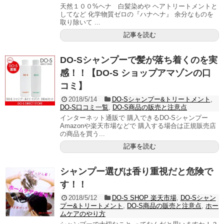
天然１００%ヘナ 白髪染めや ヘアトリートメントと
してなど 化学物質ゼロの『ハナヘナ』 余分なものを
取り除いて ...
記事を読む
DO-Sシャンプーで髪が落ち着くのを実
感！！【DO-S ショップアマゾンの口
コミ】
2018/5/14
DO-Sシャンプー&トリートメント
,
DO-S口コミ一覧
,
DO-S商品の販売と注意点
インターネット通販で 購入できるDO-Sシャンプー
Amazonや楽天市場などで 購入する場合は正規販売店
の商品を買う...
記事を読む
シャンプー選びは香り重視だと危険で
す！！
2018/5/12
DO-S SHOP 楽天市場
,
DO-Sシャン
プー&トリートメント
,
DO-S商品の販売と注意点
,
ホー
ムケアのやり方