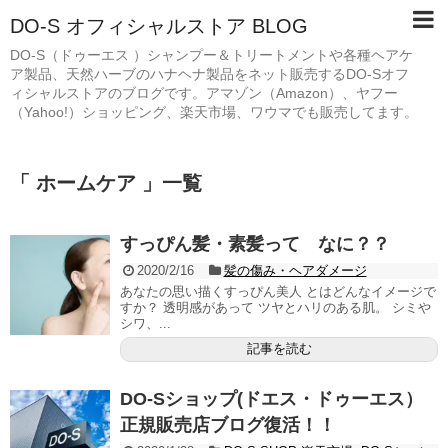
DO-S オフィシャルストア BLOG
DO-S（ドゥーエス ）シャンプー＆トリートメントや各種ヘアケ
ア製品、天然ハーブのハナヘナ製品をネット販売するDO-Sオフ
ィシャルストアのブログです。アマゾン（Amazon）、ヤフー
（Yahoo!）ショッピング、楽天市場、ワウマでも販売してます。
「 ホームケア 」一覧
すっぴん髪・素髪って なに？？
2020/2/16
髪の傷み・ヘアダメージ
あなたの思い描くすっぴん美人 とはどんなイメージで
すか？ 透明感があって ツヤとハリのある肌。 シミや
シワ、...
記事を読む
DO-Sショップ(ドエス・ドゥーエス）
正規販売店ブログ復活！！