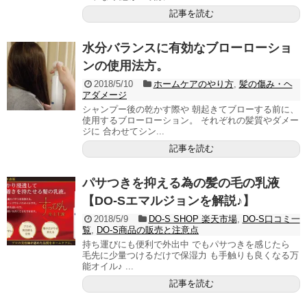
記事を読む
水分バランスに有効なブローローショ
ンの使用法方。
2018/5/10
ホームケアのやり方
,
髪の傷み・ヘ
アダメージ
シャンプー後の乾かす際や 朝起きてブローする前に、
使用するブローローション。 それぞれの髪質やダメー
ジに 合わせてシン...
記事を読む
パサつきを抑える為の髪の毛の乳液
【DO-Sエマルジョンを解説♪】
2018/5/9
DO-S SHOP 楽天市場
,
DO-S口コミ一
覧
,
DO-S商品の販売と注意点
持ち運びにも便利で外出中 でもパサつきを感じたら
毛先に少量つけるだけで保湿力 も手触りも良くなる万
能オイル♪ ...
記事を読む