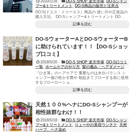
2020/1/28
DO-S SHOP 楽天市場
,
DO-Sシャン
プー&トリートメント
,
DO-S商品の販売と注意点
DO-S(ドエス・ドゥーエス）商品の 使い方や正規品の
購入方法。 DO-Sシャンプー&トリートメント DO...
記事を読む
DO-SウォーターAとDO-SウォーターB
に助けられています！！【DO-Sショッ
プ口コミ】
2018/5/20
DO-S SHOP 楽天市場
,
DO-S口コミ
一覧
,
ホームケアのやり方
,
髪の傷み・ヘアダメージ
『ひき算』のヘアケアで 重要なのは水分バランス シ
ャンプー後の乾かす際や 朝起きてブローする前に使用
するブローローショ...
記事を読む
天然１００%ヘナにDO-Sシャンプーが
相性抜群なわけ！！
2018/5/18
DO-S SHOP 楽天市場
,
DO-Sシャン
プー&トリートメント
,
りょーやの美容ウンチク
,
天然
ハーブ、ヘナ染め