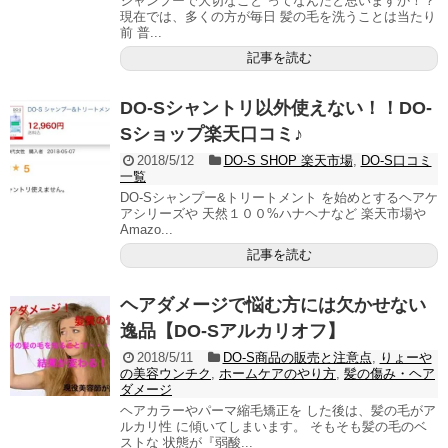
シャンプーで大切なこと ってなんだと思いますか！？
現在では、多くの方が毎日 髪の毛を洗うことは当たり
前 普...
記事を読む
DO-Sシャントリ以外使えない！！DO-
Sショップ楽天口コミ♪
2018/5/12
DO-S SHOP 楽天市場
,
DO-S口コミ
一覧
DO-Sシャンプー&トリートメント を始めとするヘアケ
アシリーズや 天然１００%ハナヘナなど 楽天市場や
Amazo...
記事を読む
ヘアダメージで悩む方には欠かせない
逸品【DO-Sアルカリオフ】
2018/5/11
DO-S商品の販売と注意点
,
りょーや
の美容ウンチク
,
ホームケアのやり方
,
髪の傷み・ヘア
ダメージ
ヘアカラーやパーマ縮毛矯正を した後は、髪の毛がア
ルカリ性 に傾いてしまいます。 そもそも髪の毛のベ
ストな 状態が『弱酸...