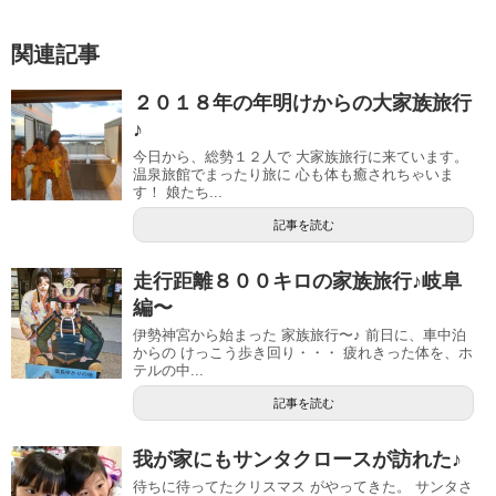
関連記事
２０１８年の年明けからの大家族旅行
♪
今日から、総勢１２人で 大家族旅行に来ています。
温泉旅館でまったり旅に 心も体も癒されちゃいま
す！ 娘たち...
記事を読む
走行距離８００キロの家族旅行♪岐阜
編〜
伊勢神宮から始まった 家族旅行〜♪ 前日に、車中泊
からの けっこう歩き回り・・・ 疲れきった体を、ホ
テルの中...
記事を読む
我が家にもサンタクロースが訪れた♪
待ちに待ってたクリスマス がやってきた。 サンタさ