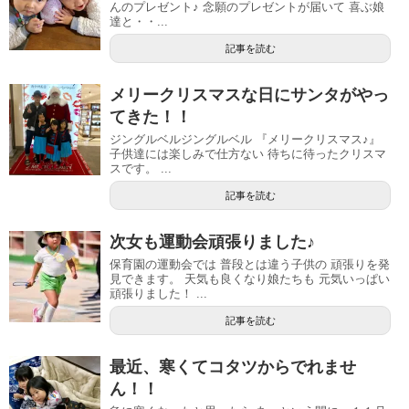
んのプレゼント♪ 念願のプレゼントが届いて 喜ぶ娘
達と・・...
記事を読む
メリークリスマスな日にサンタがやっ
てきた！！
ジングルベルジングルベル 『メリークリスマス♪』
子供達には楽しみで仕方ない 待ちに待ったクリスマ
スです。 ...
記事を読む
次女も運動会頑張りました♪
保育園の運動会では 普段とは違う子供の 頑張りを発
見できます。 天気も良くなり娘たちも 元気いっぱい
頑張りました！ ...
記事を読む
最近、寒くてコタツからでれませ
ん！！