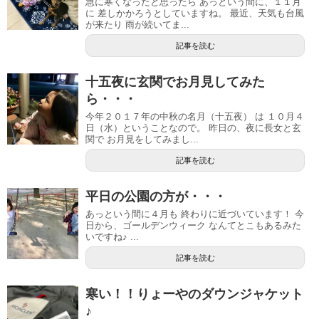
急に寒くなったと思ったら あっという間に、１１月
に 差しかかろうとしていますね。 最近、天気も台風
が来たり 雨が続いてま...
記事を読む
十五夜に玄関でお月見してみた
ら・・・
今年２０１７年の中秋の名月（十五夜） は １０月４
日（水）ということなので。 昨日の、夜に長女と玄
関で お月見をしてみまし...
記事を読む
平日の公園の方が・・・
あっという間に４月も 終わりに近づいています！ 今
日から、ゴールデンウィーク なんてとこもあるみた
いですね♪ ...
記事を読む
寒い！！りょーやのダウンジャケット
♪