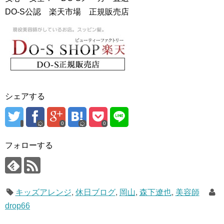
DO-S公認 楽天市場 正規販売店
シェアする
0
0
フォローする
キッズアレンジ
,
休日ブログ
,
岡山
,
森下遼也
,
美容師
drop66