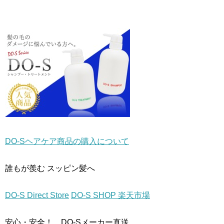
で
(
で
開
新
開
き
し
き
ま
い
ま
す
ウ
す
)
ィ
)
ン
ド
ウ
で
開
き
ま
す
)
DO-Sヘアケア商品の購入について
誰もが羨む スッピン髪へ
DO-S Direct Store
DO-S SHOP 楽天市場
安心・安全！ DO-Sメーカー直送