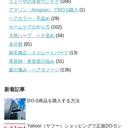
りょーやの美容ウンチク
(166)
アマゾン（Amazon）でDO-S購入
(1)
ヘアカラー・毛染め
(29)
ホームケアのやり方
(102)
天然ハーブ、ヘナ染め
(34)
未分類
(91)
縮毛矯正・ストレートパーマ
(13)
美容師・美容室の悩み
(31)
髪の傷み・ヘアダメージ
(136)
新着記事
DO-S商品を購入する方法
Yahoo!（ヤフー）ショッピングで正規DO-Sシ