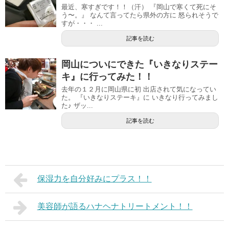
最近、寒すぎです！！（汗） 『岡山で寒くて死にそ
う〜。』 なんて言ってたら県外の方に 怒られそうで
すが・・・ ...
記事を読む
岡山についにできた『いきなりステー
キ』に行ってみた！！
去年の１２月に岡山県に初 出店されて気になってい
た。 『いきなりステーキ』に いきなり行ってみまし
た♪ ザッ...
記事を読む
保湿力を自分好みにプラス！！
美容師が語るハナヘナトリートメント！！