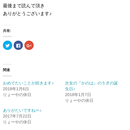
最後まで読んで頂き
ありがとうございます♪
共有:
ク
F
ク
リ
a
リ
ッ
c
ッ
ク
e
ク
し
b
し
て
o
て
T
o
G
w
k
o
関連
i
で
o
t
共
g
t
有
l
e
す
e
おめでたいことが続きます♪
次女の『かのは』の５才の誕
r
る
+
2018年1月6日
生日♪
で
に
で
共
は
共
りょーやの休日
2018年1月7日
有
ク
有
(
リ
(
りょーやの休日
新
ッ
新
し
ク
し
ありがたいですねー♪
い
し
い
ウ
て
ウ
2017年7月22日
ィ
く
ィ
ン
だ
ン
りょーやの休日
ド
さ
ド
ウ
い
ウ