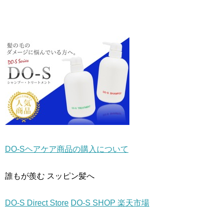
で
(
で
開
新
開
き
し
き
ま
い
ま
す
ウ
す
)
ィ
)
ン
ド
ウ
で
開
き
ま
す
)
DO-Sヘアケア商品の購入について
誰もが羨む スッピン髪へ
DO-S Direct Store
DO-S SHOP 楽天市場