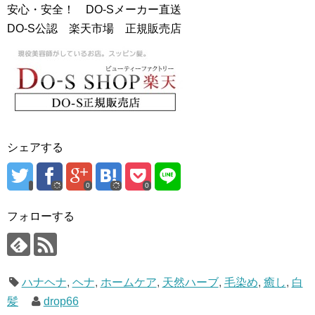
安心・安全！ DO-Sメーカー直送
DO-S公認 楽天市場 正規販売店
シェアする
0
0
フォローする
ハナヘナ
,
ヘナ
,
ホームケア
,
天然ハーブ
,
毛染め
,
癒し
,
白
髪
drop66