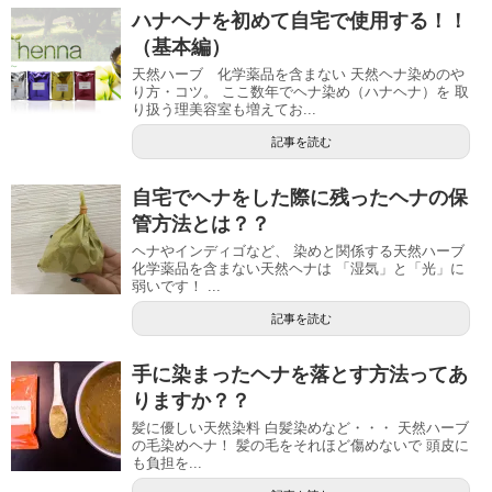
ハナヘナを初めて自宅で使用する！！
（基本編）
天然ハーブ 化学薬品を含まない 天然ヘナ染めのや
り方・コツ。 ここ数年でヘナ染め（ハナヘナ）を 取
り扱う理美容室も増えてお...
記事を読む
自宅でヘナをした際に残ったヘナの保
管方法とは？？
ヘナやインディゴなど、 染めと関係する天然ハーブ
化学薬品を含まない天然ヘナは 「湿気」と「光」に
弱いです！ ...
記事を読む
手に染まったヘナを落とす方法ってあ
りますか？？
髪に優しい天然染料 白髪染めなど・・・ 天然ハーブ
の毛染めヘナ！ 髪の毛をそれほど傷めないで 頭皮に
も負担を...