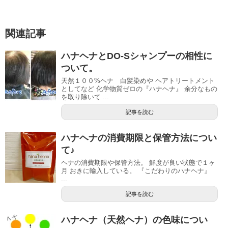
関連記事
ハナヘナとDO-Sシャンプーの相性に
ついて。
天然１００%ヘナ 白髪染めや ヘアトリートメント
としてなど 化学物質ゼロの『ハナヘナ』 余分なもの
を取り除いて ...
記事を読む
ハナヘナの消費期限と保管方法につい
て♪
ヘナの消費期限や保管方法。 鮮度が良い状態で１ヶ
月 おきに輸入している。 『こだわりのハナヘナ』
...
記事を読む
ハナヘナ（天然ヘナ）の色味につい