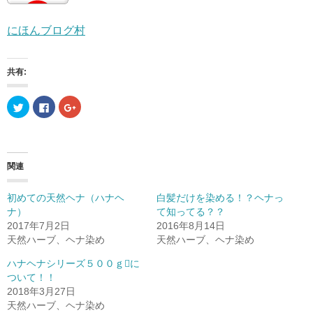
にほんブログ村
共有:
ク
F
ク
リ
a
リ
ッ
c
ッ
ク
e
ク
し
b
し
て
o
て
T
o
G
w
k
o
関連
i
で
o
t
共
g
t
有
l
e
す
e
初めての天然ヘナ（ハナヘ
白髪だけを染める！？ヘナっ
r
る
+
ナ）
て知ってる？？
で
に
で
共
は
共
2017年7月2日
2016年8月14日
有
ク
有
(
リ
(
天然ハーブ、ヘナ染め
天然ハーブ、ヘナ染め
新
ッ
新
し
ク
し
ハナヘナシリーズ５００ｇに
い
し
い
ウ
て
ウ
ついて！！
ィ
く
ィ
ン
だ
ン
2018年3月27日
ド
さ
ド
天然ハーブ、ヘナ染め
ウ
い
ウ