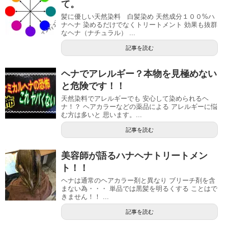
て。
髪に優しい天然染料 白髪染め 天然成分１００%ハ
ナヘナ 染めるだけでなくトリートメント 効果も抜群
なヘナ（ナチュラル） ...
記事を読む
ヘナでアレルギー？本物を見極めない
と危険です！！
天然染料でアレルギーでも 安心して染められるヘ
ナ！？ ヘアカラーなどの薬品による アレルギーに悩
む方は多いと 思います。...
記事を読む
美容師が語るハナヘナトリートメン
ト！！
ヘナは通常のヘアカラー剤と異なり ブリーチ剤を含
まない為・・・ 単品では黒髪を明るくする ことはで
きません！！ ...
記事を読む